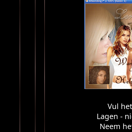
Vul he
Lagen - n
Neem het