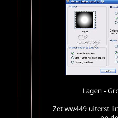
Lagen - G
Zet ww449 uiterst li
op de