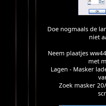
Doe nogmaals de lam
niet 
Neem plaatjes ww44
met m
Lagen - Masker lad
van
Zoek masker 20/2
sc