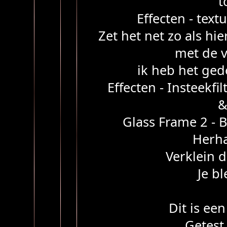
t
Effecten - text
Zet het net zo als h
met de v
ik heb het ged
Effecten - Insteekfi
&
Glass Frame 2 - 
Herha
Verklein d
Je bl
Dit is ee
Getest