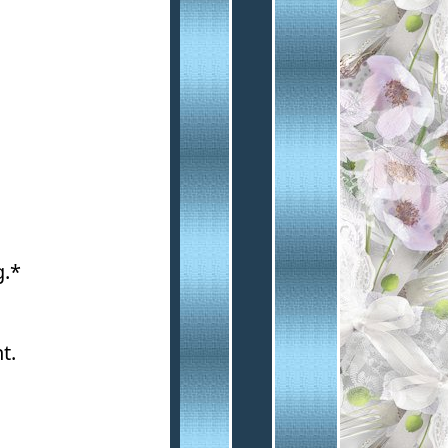
g.*
t.