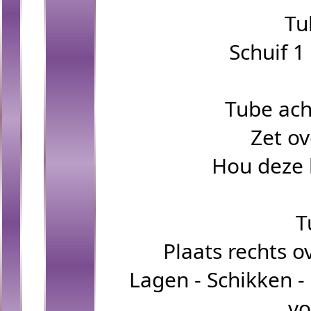
Tu
Schuif 
Tube ac
Zet ov
Hou deze 
T
Plaats rechts 
Lagen - Schikken -
vo