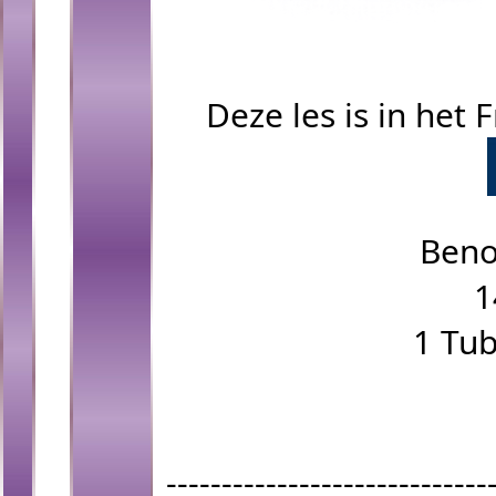
Deze les is in het 
Beno
1
1 Tub
-----------------------------