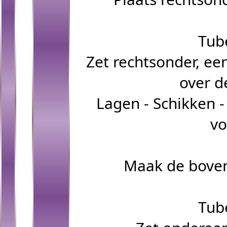
Tub
Zet rechtsonder, ee
over d
Lagen - Schikken -
vo
Maak de boven
Tub