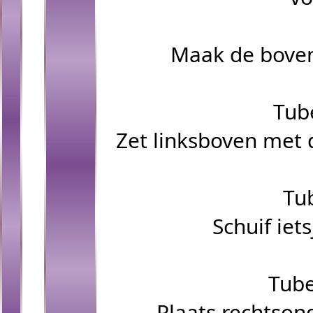
Maak de boven
Tub
Zet linksboven met 
Tub
Schuif iet
Tube
Plaats rechtsond