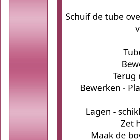
Schuif de tube ov
v
Tub
Bewe
Terug 
Bewerken - Pla
Lagen - schi
Zet 
Maak de bov