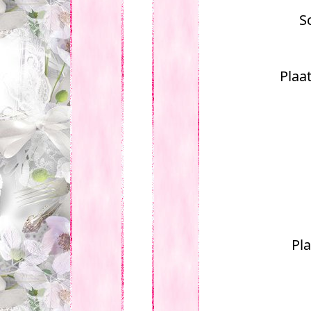
S
Plaa
Pla