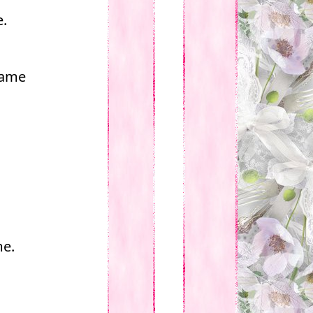
.
rame
me.