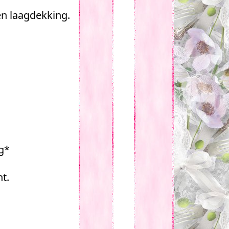
n laagdekking.
g*
t.