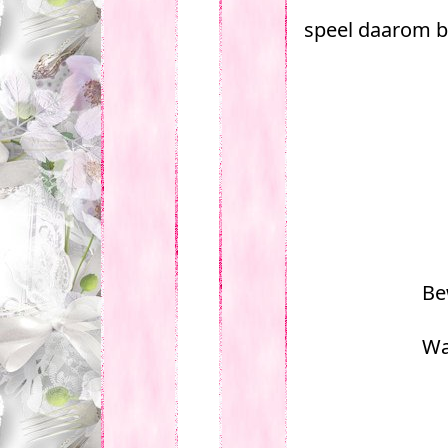
speel daarom b
Be
Wa